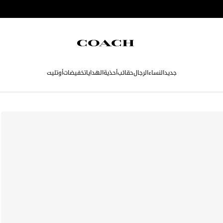
جديد
النساء
الرجال
حقائب
أحذية
الهدايا
تخفيضات
أوتليت