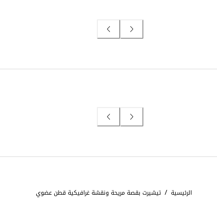
/
الرئيسية
تيشيرت بقصة مريحة ونقشة غرافيكية قطن عضوي