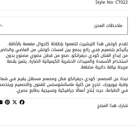
Style No: CT022
ملاحظات المحرر
تقدم كوتش هذا التيشيرت لتنعموا بإطلالة كاجوال مفعمة بالأناقة.
يأتيكم بتصميم فني رائع يجمع بين لمسات كوتش من الماضي والحاضر
من إبداع الفنان كودي ديفرانكو. صنع من قطن عضوي مصنوع بدون
استخدام الأسمدة والمبيدات الحشرية الكيميائية الضارة. يتميز بقصة
مريحة بياقة دائرية مضلعة.
نبذة عن المصمم: كودي ديفرانكو فنان ومصمم مستقل يقيم في شما
ولاية نيويورك. تخرج من كلية ماساتشوستس للفنون والتصميم ويتخص
في الطباعة، حيث يُنتج أعمالًا جرافيكية ونسيجية بطابع عصري.
شارك هذا المنتج