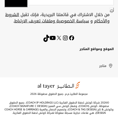
من خلال الاشتراك في قائمتنا البريدية، فإنك تقبل
الشروط
والأحكام
و
سياسة الخصوصية وملفات تعريف الارتباط
.
الموقع ومواقع المتاجر
الكويت
United
Kuwait
الإمارات
متاجر
Arab
العربية
المتحدة
Emirates
مجموعة الطايرذ.م.م. جميع الحقوق محفوظة 2026
©2026 شركة كوتش لحفظ الحقوق الفكرية (COACH IP HOLDINGS LLC). جميع الحقوق
محفوظة. كوتش (COACH)، وشعار كوتش سي المميز (COACH SIGNATURE C DESIGN)،
وكوتش & تاج (COACH & TAG DESIGN)، وتصميم الحصان والعربة (COACH HORSE & CARRIAGE
DESIGN)، هي علامات تجارية مسجلة مملوكة لشركة كوتش لحفظ الحقوق الفكرية.