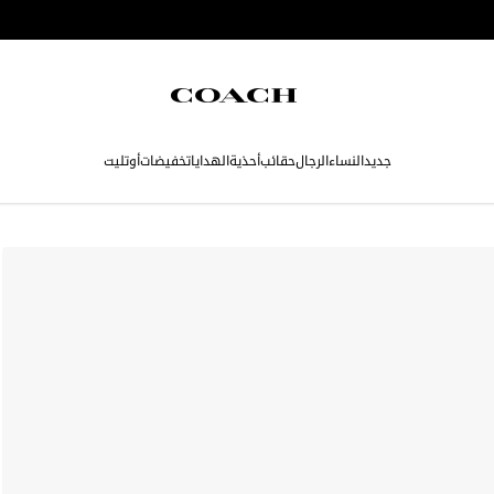
جديد
النساء
الرجال
حقائب
أحذية
الهدايا
تخفيضات
أوتليت