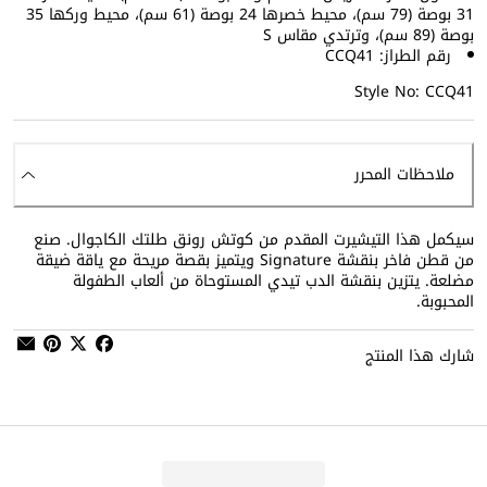
31 بوصة (79 سم)، محيط خصرها 24 بوصة (61 سم)، محيط وركها 35
بوصة (89 سم)، وترتدي مقاس S
رقم الطراز: CCQ41
Style No: CCQ41
ملاحظات المحرر
سيكمل هذا التيشيرت المقدم من كوتش رونق طلتك الكاجوال. صنع
من قطن فاخر بنقشة Signature ويتميز بقصة مريحة مع ياقة ضيقة
مضلعة. يتزين بنقشة الدب تيدي المستوحاة من ألعاب الطفولة
المحبوبة.
شارك هذا المنتج