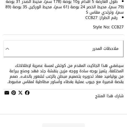
طول العارضة 5 أقدام و10 بوصة (178 سم)، محيط الصدر 31 بوصة
(79 سم)، محيط الخصر 24 بوصة (61 سم)، محيط الوركين 35 بوصة (89
سم)، وترتدي مقاس S
رقم الطراز: CCB27
Style No: CCB27
ملاحظات المحرر
سيضفي هذا الجاكيت المقدم من كوتش لمسة عصرية لإطلالاتك
المختلفة. يتميز بوجه سادة ووجه مزين بنقشة جلد فهد وصنع ببراعة
من بولياميد معاد تدويره بتصميم مبطن بالزغب لشعور بالدفء. صمم
بقصة قصيرة مع جيوب عملية بغطاء وأساور مطاطية لمقاس مضبوط.
شارك هذا المنتج