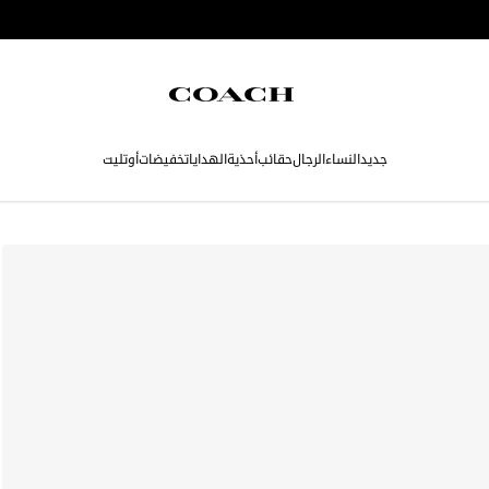
جديد
النساء
الرجال
حقائب
أحذية
الهدايا
تخفيضات
أوتليت