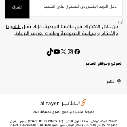
اشترك
من خلال الاشتراك في قائمتنا البريدية، فإنك تقبل
الشروط
والأحكام
و
سياسة الخصوصية وملفات تعريف الارتباط
.
الموقع ومواقع المتاجر
الكويت
United
Kuwait
الإمارات
متاجر
Arab
العربية
المتحدة
Emirates
مجموعة الطايرذ.م.م. جميع الحقوق محفوظة 2026
©2026 شركة كوتش لحفظ الحقوق الفكرية (COACH IP HOLDINGS LLC). جميع الحقوق
محفوظة. كوتش (COACH)، وشعار كوتش سي المميز (COACH SIGNATURE C DESIGN)،