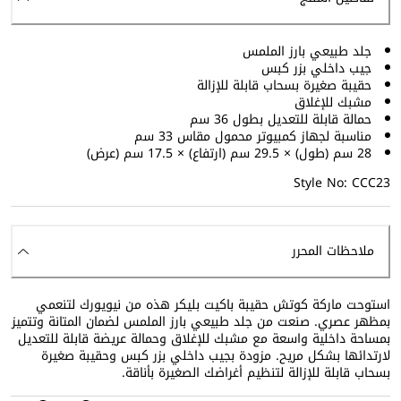
جلد طبيعي بارز الملمس
جيب داخلي بزر كبس
حقيبة صغيرة بسحاب قابلة للإزالة
مشبك للإغلاق
حمالة قابلة للتعديل بطول 36 سم
مناسبة لجهاز كمبيوتر محمول مقاس 33 سم
28 سم (طول) × 29.5 سم (ارتفاع) × 17.5 سم (عرض)
Style No: CCC23
ملاحظات المحرر
استوحت ماركة كوتش حقيبة باكيت بليكر هذه من نيويورك لتنعمي
بمظهر عصري. صنعت من جلد طبيعي بارز الملمس لضمان المتانة وتتميز
بمساحة داخلية واسعة مع مشبك للإغلاق وحمالة عريضة قابلة للتعديل
لارتدائها بشكل مريح. مزودة بجيب داخلي بزر كبس وحقيبة صغيرة
بسحاب قابلة للإزالة لتنظيم أغراضك الصغيرة بأناقة.