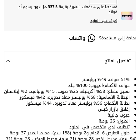
قسمها على 4 دفعات شهرية بقيمة
337.5 د.إ
بدون رسوم أو
فوائد
تعرف على المزيد
واتساب
بحاجة إلى مساعدة؟
تفاصيل المنتج
51% صوف، 49% بوليستر
حواف الأكمام/الجيوب: 100% جلد
نسيج مضلع: 58% أكريليك، 25% صوف، 15% بولياميد، 2% إيلاستان
البطانة الأساسية: 58% بوليستر معاد تدويره، 42% فيسكوز
بطانة الأكمام: 56% بوليستر معاد تدويره، 44% فيسكوز
إغلاق بأزرار كبس
جيوب جانبية
الطول: 26 بوصة
تنظيف لدى متخصص في الجلود
طول العارض 6 أقدام و2 بوصة (188 سم)، محيط الصدر 37 بوصة
(94 سم)، محيط الخصر 28 بوصة (71 سم)، محيط الوركين 28 بوصة (71