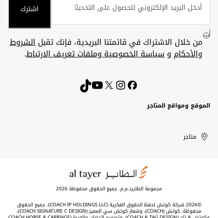
اشترك
من خلال الاشتراك في قائمتنا البريدية، فإنك تقبل
الشروط
والأحكام
و
سياسة الخصوصية وملفات تعريف الارتباط
.
الموقع ومواقع المتاجر
الكويت
United
Kuwait
الإمارات
متاجر
Arab
العربية
المتحدة
Emirates
مجموعة الطايرذ.م.م. جميع الحقوق محفوظة 2026
©2026 شركة كوتش لحفظ الحقوق الفكرية (COACH IP HOLDINGS LLC). جميع الحقوق
محفوظة. كوتش (COACH)، وشعار كوتش سي المميز (COACH SIGNATURE C DESIGN)،
وكوتش & تاج (COACH & TAG DESIGN)، وتصميم الحصان والعربة (COACH HORSE & CARRIAGE