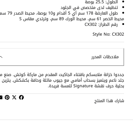
الطول: 25.5 بوصة
تنظيف لدى متخصص في الجلود
طول العارضة 178 سم أي 5 أقدام و10 بوصة، محيط ا
محيط الخصر 61 سم، محيط الورك 89 سم، وترتدي مقاس S
رقم الطراز: CX302
Style No: CX302
ملاحظات المحرر
جددوا خزانة ملابسكم باقتناء الجاكيت المقدم من ماركة كوتش. صنع م
جلد ناعم ويتميز بسحاب أمامي مع جيوب مائلة وحافة بكشكش. يتزين
بحلية حرف نقشة Signature للمسة فريدة.
شارك هذا المنتج