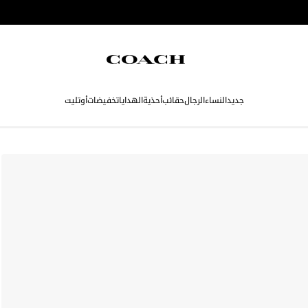
جديد
النساء
الرجال
حقائب
أحذية
الهدايا
تخفيضات
أوتليت