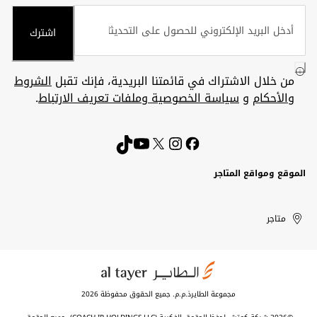
اشترك
من خلال الاشتراك في قائمتنا البريدية، فإنك تقبل
الشروط
والأحكام
و
سياسة الخصوصية وملفات تعريف الارتباط
.
الموقع ومواقع المتاجر
الكويت
United
Kuwait
الإمارات
متاجر
Arab
العربية
المتحدة
Emirates
مجموعة الطايرذ.م.م. جميع الحقوق محفوظة 2026