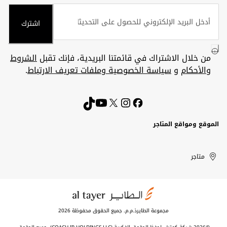
اشترك
من خلال الاشتراك في قائمتنا البريدية، فإنك تقبل
الشروط
والأحكام
و
سياسة الخصوصية وملفات تعريف الارتباط
.
الموقع ومواقع المتاجر
الكويت
United
Kuwait
الإمارات
متاجر
Arab
العربية
المتحدة
Emirates
مجموعة الطايرذ.م.م. جميع الحقوق محفوظة 2026