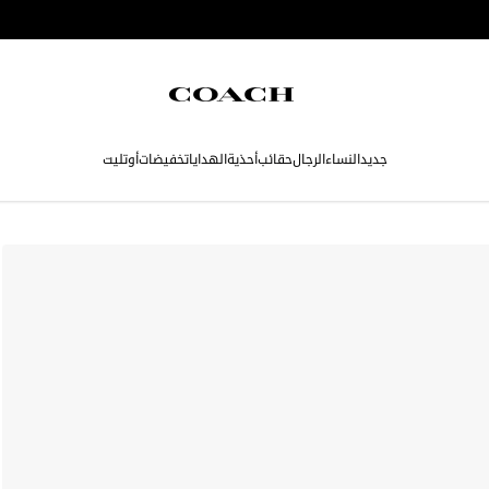
جديد
النساء
الرجال
حقائب
أحذية
الهدايا
تخفيضات
أوتليت