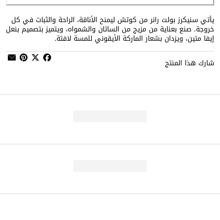
يأتي سنيكرز بولت رانر من كوتش ليمنح الأناقة، الراحة والثبات في كل
خروجة. صنع بعناية من مزيج من الساتان والشمواه، ويتميز بتصميم بنعل
إيفا متين، ويزدان بشعار الماركة الأيقوني للمسة لافتة.
شارك هذا المنتج