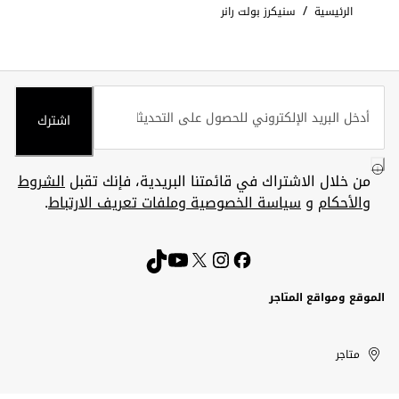
/
الرئيسية
سنيكرز بولت رانر
اشترك
من خلال الاشتراك في قائمتنا البريدية، فإنك تقبل
الشروط
والأحكام
و
سياسة الخصوصية وملفات تعريف الارتباط
.
الموقع ومواقع المتاجر
الكويت
United
Kuwait
الإمارات
متاجر
Arab
العربية
المتحدة
Emirates