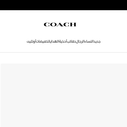
جديد
النساء
الرجال
حقائب
أحذية
الهدايا
تخفيضات
أوتليت