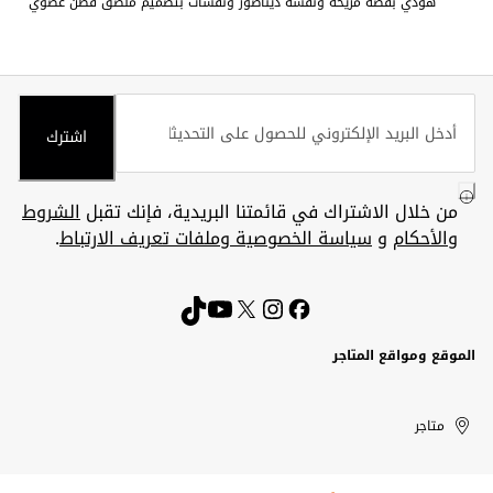
هودي بقصة مريحة ونقشة ديناصور ونقشات بتصميم ملصق قطن عضوي
اشترك
من خلال الاشتراك في قائمتنا البريدية، فإنك تقبل
الشروط
والأحكام
و
سياسة الخصوصية وملفات تعريف الارتباط
.
الموقع ومواقع المتاجر
الكويت
United
Kuwait
الإمارات
متاجر
Arab
العربية
المتحدة
Emirates