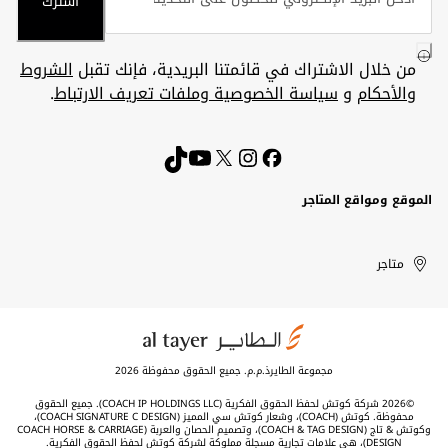
اشترك
من خلال الاشتراك في قائمتنا البريدية، فإنك تقبل
الشروط
والأحكام
و
سياسة الخصوصية وملفات تعريف الارتباط
.
الموقع ومواقع المتاجر
الكويت
United
Kuwait
الإمارات
متاجر
Arab
العربية
المتحدة
Emirates
مجموعة الطايرذ.م.م. جميع الحقوق محفوظة 2026
©2026 شركة كوتش لحفظ الحقوق الفكرية (COACH IP HOLDINGS LLC). جميع الحقوق
محفوظة. كوتش (COACH)، وشعار كوتش سي المميز (COACH SIGNATURE C DESIGN)،
وكوتش & تاج (COACH & TAG DESIGN)، وتصميم الحصان والعربة (COACH HORSE & CARRIAGE
DESIGN)، هي علامات تجارية مسجلة مملوكة لشركة كوتش لحفظ الحقوق الفكرية.