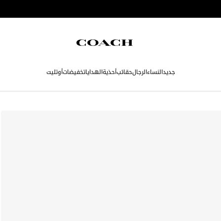
جديد
النساء
الرجال
حقائب
أحذية
الهدايا
تخفيضات
أوتليت