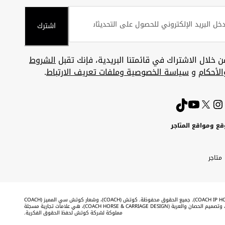
اشترك
ن خلال الاشتراك في قائمتنا البريدية، فإنك تقبل
الشروط
الأحكام
و
سياسة الخصوصية وملفات تعريف الارتباط
.
قع ومواقع المتاجر
ويت
Uni
Kuw
ارات
متاجر
A
بية
تحدة
Emira
©2026 شركة كوتش لحفظ الحقوق الفكرية (COACH IP HOLDINGS LLC). جميع الحقوق محفوظة. كوتش (COACH)، وشعار كوتش سي المميز (COACH
SIGNATURE C DESIGN)، وكوتش & تاج (COACH & TAG DESIGN)، وتصميم الحصان والعربة (COACH HORSE & CARRIAGE DESIGN)، هي علامات تجارية مسجلة
مملوكة لشركة كوتش لحفظ الحقوق الفكرية.