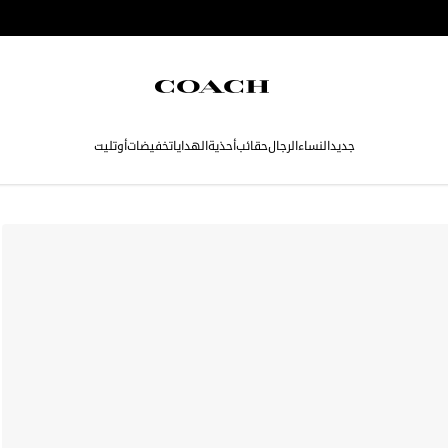
جديد
النساء
الرجال
حقائب
أحذية
الهدايا
تخفيضات
أوتليت