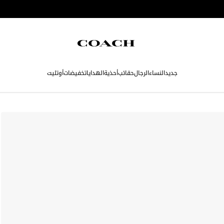
جديد
النساء
الرجال
حقائب
أحذية
الهدايا
تخفيضات
أوتليت