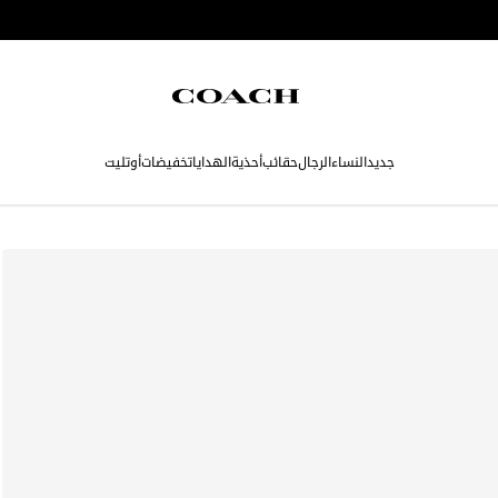
جديد
النساء
الرجال
حقائب
أحذية
الهدايا
تخفيضات
أوتليت