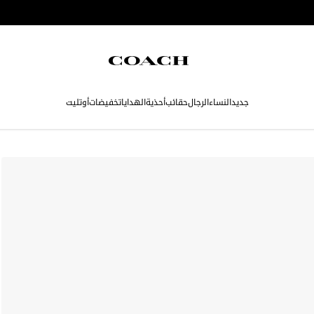
جديد
النساء
الرجال
حقائب
أحذية
الهدايا
تخفيضات
أوتليت