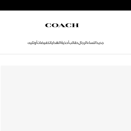
جديد
النساء
الرجال
حقائب
أحذية
الهدايا
تخفيضات
أوتليت