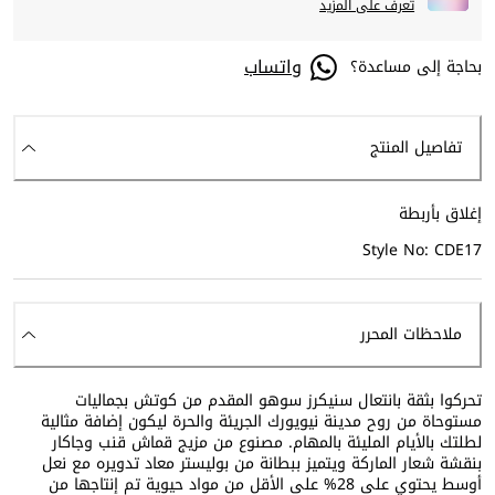
تعرف على المزيد
واتساب
بحاجة إلى مساعدة؟
تفاصيل المنتج
إغلاق بأربطة
Style No: CDE17
ملاحظات المحرر
تحركوا بثقة بانتعال سنيكرز سوهو المقدم من كوتش بجماليات
مستوحاة من روح مدينة نيويورك الجريئة والحرة ليكون إضافة مثالية
لطلتك بالأيام المليئة بالمهام. مصنوع من مزيج قماش قنب وجاكار
بنقشة شعار الماركة ويتميز ببطانة من بوليستر معاد تدويره مع نعل
أوسط يحتوي على 28% على الأقل من مواد حيوية تم إنتاجها من