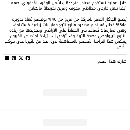
خلال عملية تستخدم مصادر متجددة بدلاً من الوقود الأحفوري. صمم
أيضا بنعل خارجي مطاطي مجوف ومزين بخريطة مانهاتن.
يُصنع الجاكار المميز للماركة من مزيج من 46% بوليستر مُعاد تدويره
و54% قطن مُستدام مصدره مزارع تتبع ممارسات زراعية مُستدامة،
وهي ممارسات تُساعد في الحفاظ على الأراضي وتجديدها مع زيادة
التنوع البيولوجي وصحة التربة وقد تُؤدي إلى زيادة امتصاص الكربون.
يعكس هذا التزامنا المُستمر بالمساهمة في الحد من تأثيرنا على كوكب
الأرض.
شارك هذا المنتج