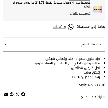
قسمها على 4 دفعات شهرية بقيمة
218.75 د.إ
بدون رسوم أو
فوائد
تعرف على المزيد
واتساب
بحاجة إلى مساعدة؟
تفاصيل المنتج
جزء علوي شمواه، جلد وقماش شبكي
بطانة ونعل داخلي من البوليستر المعاد تدويره
نعل خارجي مطاطي
إغلاق برباط
رقم الموديل: CEG16
Style No: CEG16
شارك هذا المنتج