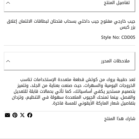
تفاصيل المنتج
جيب خارجي مفتوح جيب داخلي بسحاب فتحتان لبطاقات الائتمان إغلاق
بزر كبس
Style No: CDD05
ملاحظات المحرر
تعد حقيبة بروك من كوتش قطعة متعددة الإستخدامات تناسب
الخروجات اليومية والسهرات، حيث صنعت بعناية من الجلد، وتتميز
بتصميم مستدير يكفي أساسياتك، كما تأتي بحمالات قابلة للتعديل
والفصل، بينما تمنحك الجيوب المتعددة سهولة في التنظيم، وتزدان
بتفاصيل شعار الماركة الأيقوني للمسة فاخرة.
شارك هذا المنتج