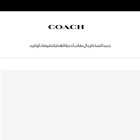
جديد
النساء
الرجال
حقائب
أحذية
الهدايا
تخفيضات
أوتليت