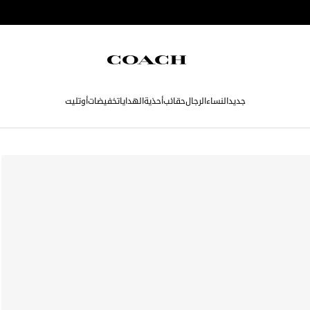
جديد
النساء
الرجال
حقائب
أحذية
الهدايا
تخفيضات
أوتليت