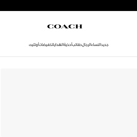
جديد
النساء
الرجال
حقائب
أحذية
الهدايا
تخفيضات
أوتليت