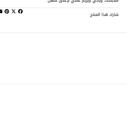
ملابسك، ويأتي بإبزيم عملي لإغلاق سهل.
شارك هذا المنتج