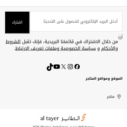
اشترك
من خلال الاشتراك في قائمتنا البريدية، فإنك تقبل
الشروط
والأحكام
و
سياسة الخصوصية وملفات تعريف الارتباط
.
الموقع ومواقع المتاجر
الكويت
United
Kuwait
الإمارات
متاجر
Arab
العربية
المتحدة
Emirates
مجموعة الطايرذ.م.م. جميع الحقوق محفوظة 2026