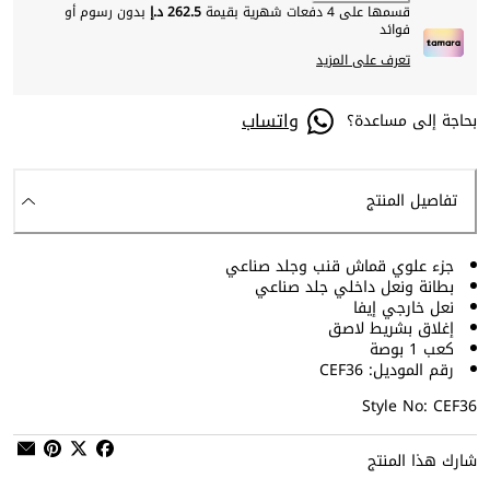
قسمها على 4 دفعات شهرية بقيمة
262.5 د.إ
بدون رسوم أو
فوائد
تعرف على المزيد
واتساب
بحاجة إلى مساعدة؟
تفاصيل المنتج
جزء علوي قماش قنب وجلد صناعي
بطانة ونعل داخلي جلد صناعي
نعل خارجي إيفا
إغلاق بشريط لاصق
كعب 1 بوصة
رقم الموديل: CEF36
Style No: CEF36
شارك هذا المنتج