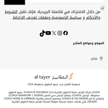
من خلال الاشتراك في قائمتنا البريدية، فإنك تقبل
الشروط
والأحكام
و
سياسة الخصوصية وملفات تعريف الارتباط
.
الموقع ومواقع المتاجر
الكويت
United
Kuwait
الإمارات
متاجر
Arab
العربية
المتحدة
Emirates
مجموعة الطايرذ.م.م. جميع الحقوق محفوظة 2026
©2026 شركة كوتش لحفظ الحقوق الفكرية (COACH IP HOLDINGS LLC). جميع الحقوق
محفوظة. كوتش (COACH)، وشعار كوتش سي المميز (COACH SIGNATURE C DESIGN)،
وكوتش & تاج (COACH & TAG DESIGN)، وتصميم الحصان والعربة (COACH HORSE & CARRIAGE
DESIGN)، هي علامات تجارية مسجلة مملوكة لشركة كوتش لحفظ الحقوق الفكرية.