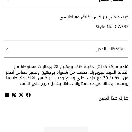
جيب داخلي بزر كبس إغلاق مغناطيسي
Style No: CW637
ملاحظات المحرر
تقدم ماركة كوتش حقيبة كتف بروكلين 28 بجماليات مستوحاة من
الطابع الفريد لنيويورك. صنعت من شمواه بوجهين وتتميز بمقاس أصغر
من الحقيبة 39 مع جزء داخلي واسع وجيب بزر كبس. تغلق مغناطيسيا
وصممت بحمالة عريضة لسهولة حملها بشكل مريح على الكتف.
شارك هذا المنتج