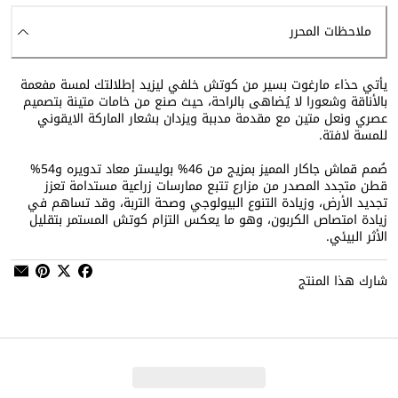
ملاحظات المحرر
يأتي حذاء مارغوت بسير من كوتش خلفي ليزيد إطلالتك لمسة مفعمة
بالأناقة وشعورا لا يُضاهى بالراحة، حيث صنع من خامات متينة بتصميم
عصري ونعل متين مع مقدمة مدببة ويزدان بشعار الماركة الايقوني
للمسة لافتة.
صُمم قماش جاكار المميز بمزيج من 46% بوليستر معاد تدويره و54%
قطن متجدد المصدر من مزارع تتبع ممارسات زراعية مستدامة تعزز
تجديد الأرض، وزيادة التنوع البيولوجي وصحة التربة، وقد تساهم في
زيادة امتصاص الكربون، وهو ما يعكس التزام كوتش المستمر بتقليل
الأثر البيئي.
شارك هذا المنتج