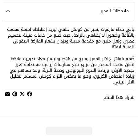
ملاحظات المحرر
يأتي حذاء مارغوت بسير من كوتش خلفي ليزيد إطلالتك لمسة مفعمة
بالأناقة وشعورا لا يُضاهى بالراحة، حيث صنع من خامات متينة بتصميم
عصري ونعل متين مع مقدمة مدببة ويزدان بشعار الماركة الايقوني
للمسة لافتة.
صُمم قماش جاكار المميز بمزيج من 46% بوليستر معاد تدويره و54%
قطن متجدد المصدر من مزارع تتبع ممارسات زراعية مستدامة تعزز
تجديد الأرض، وزيادة التنوع البيولوجي وصحة التربة، وقد تساهم في
زيادة امتصاص الكربون، وهو ما يعكس التزام كوتش المستمر بتقليل
الأثر البيئي.
شارك هذا المنتج