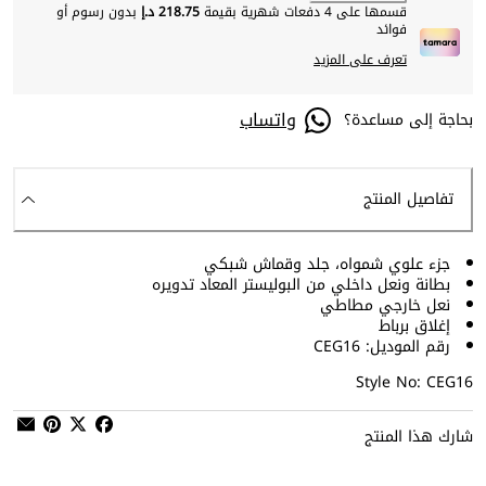
قسمها على 4 دفعات شهرية بقيمة
218.75 د.إ
بدون رسوم أو
فوائد
تعرف على المزيد
واتساب
بحاجة إلى مساعدة؟
تفاصيل المنتج
جزء علوي شمواه، جلد وقماش شبكي
بطانة ونعل داخلي من البوليستر المعاد تدويره
نعل خارجي مطاطي
إغلاق برباط
رقم الموديل: CEG16
Style No: CEG16
شارك هذا المنتج