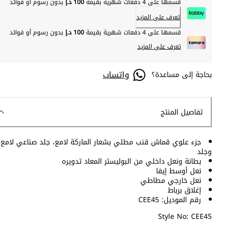
قسمها على 4 دفعات شهرية بقيمة
100 د.إ
بدون رسوم أو فوائد
تعرف على المزيد
قسمها على 4 دفعات شهرية بقيمة
100 د.إ
بدون رسوم أو فوائد
تعرف على المزيد
واتساب
بحاجة إلى مساعدة؟
تفاصيل المنتج
جزء علوي قماش قنب مطلي بشعار الماركة لامع، جلد صناعي لامع
وجلد
بطانة ونعل داخلي من البوليستر المعاد تدويره
نعل أوسط إيفا
نعل خارجي مطاطي
إغلاق برباط
رقم الموديل: CEE45
Style No: CEE45