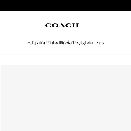
جديد
النساء
الرجال
حقائب
أحذية
الهدايا
تخفيضات
أوتليت