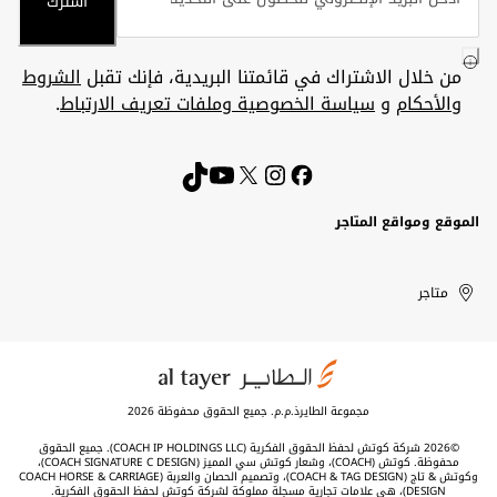
اشترك
من خلال الاشتراك في قائمتنا البريدية، فإنك تقبل
الشروط
والأحكام
و
سياسة الخصوصية وملفات تعريف الارتباط
.
الموقع ومواقع المتاجر
الكويت
United
Kuwait
الإمارات
متاجر
Arab
العربية
المتحدة
Emirates
مجموعة الطايرذ.م.م. جميع الحقوق محفوظة 2026
©2026 شركة كوتش لحفظ الحقوق الفكرية (COACH IP HOLDINGS LLC). جميع الحقوق
محفوظة. كوتش (COACH)، وشعار كوتش سي المميز (COACH SIGNATURE C DESIGN)،
وكوتش & تاج (COACH & TAG DESIGN)، وتصميم الحصان والعربة (COACH HORSE & CARRIAGE
DESIGN)، هي علامات تجارية مسجلة مملوكة لشركة كوتش لحفظ الحقوق الفكرية.