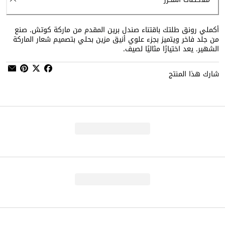
أكملي رونق طلتك باقتناء صندل برين المقدم من ماركة كوتش. صنع
من جلد فاخر ويتميز بجزء علوي أنيق مزين بحلي بتصميم شعار الماركة
الشهير. يعد اختيارًا مثاليًا لصيف.
شارك هذا المنتج