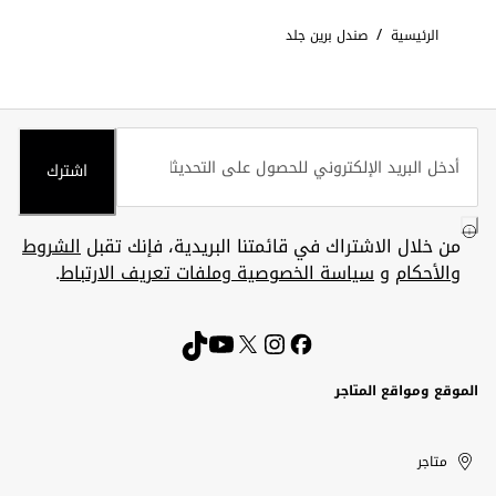
/
الرئيسية
صندل برين جلد
اشترك
من خلال الاشتراك في قائمتنا البريدية، فإنك تقبل
الشروط
والأحكام
و
سياسة الخصوصية وملفات تعريف الارتباط
.
الموقع ومواقع المتاجر
الكويت
United
Kuwait
الإمارات
متاجر
Arab
العربية