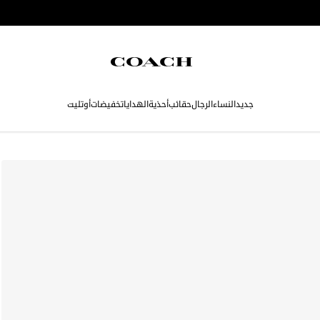
جديد
النساء
الرجال
حقائب
أحذية
الهدايا
تخفيضات
أوتليت