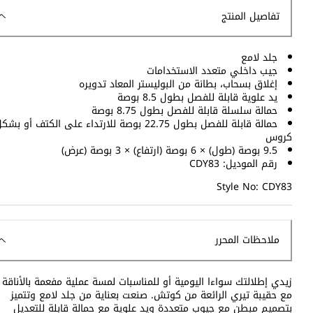
تفاصيل المنتج
جلد لامع
جيب داخلي متعدد الاستخدامات
إغلاق بسحاب، بطانة من البوليستر المعاد تدويره
يد علوية قابلة للفصل بطول 8.5 بوصة
حمالة سلسلة قابلة للفصل بطول 8.75 بوصة
حمالة قابلة للفصل بطول 22.75 بوصة للارتداء على الكتف أو بشك
كروس
9.5 بوصة (طول) × 6 بوصة (ارتفاع) × 3 بوصة (عرض)
رقم الموديل: CDY83
Style No: CDY83
ملاحظات المحرر
زيدي إطلالتك سواءا اليومية أو للمناسبات لمسة عملية مفعمة بالأناقة
مع حقيبة تيري الرائعة من كوتش. صنعت بعناية من جلد لامع وتتميز
بتصميم مبطن مع جيوب متعددة ويد علوية مع حمالة قابلة للتعديل