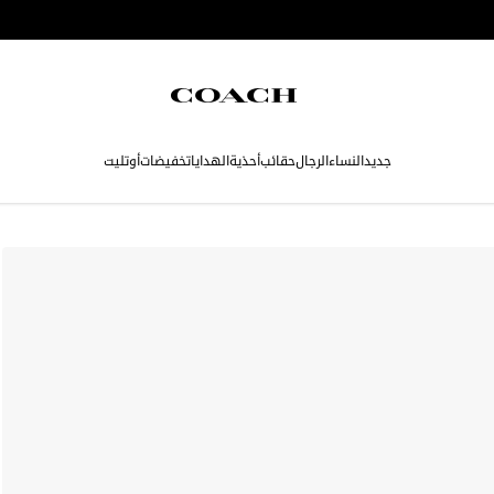
جديد
النساء
الرجال
حقائب
أحذية
الهدايا
تخفيضات
أوتليت