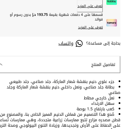
تعرف على المزيد
قسمها على 4 دفعات شهرية بقيمة
193.75 د.إ
بدون رسوم أو
فوائد
تعرف على المزيد
واتساب
بحاجة إلى مساعدة؟
تفاصيل المنتج
جزء علوي دنيم بنقشة شعار الماركة، جلد صناعي، جلد طبيعي
بطانة جلد صناعي، ونعل داخلي دنيم بنقشة شعار الماركة وجلد
صناعي
نعل خارجي مطاط
سهل الارتداء
كعب بارتفاع 1.5 بوصة
صُنع هذا التصميم من قماش الدنيم المميز الخاص بنا، والمصنوع من
قطن مصدره مزارع تتبع ممارسات زراعية متجددة، وهي ممارسات تُساع
على الحفاظ على الأرض وتجديدها، وزيادة التنوع البيولوجي وصحة التربة