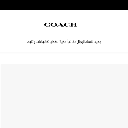
جديد
النساء
الرجال
حقائب
أحذية
الهدايا
تخفيضات
أوتليت