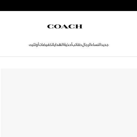
جديد
النساء
الرجال
حقائب
أحذية
الهدايا
تخفيضات
أوتليت