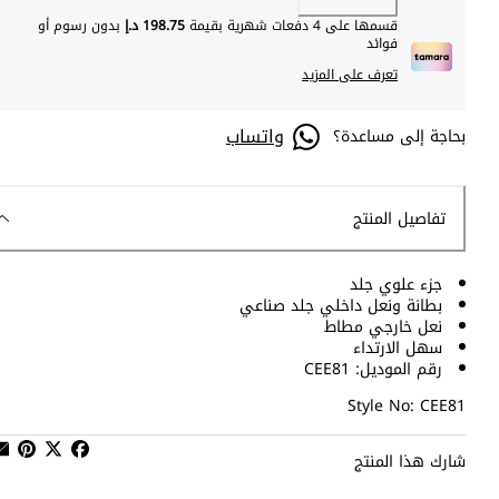
قسمها على 4 دفعات شهرية بقيمة
198.75 د.إ
بدون رسوم أو
فوائد
تعرف على المزيد
واتساب
بحاجة إلى مساعدة؟
تفاصيل المنتج
جزء علوي جلد
بطانة ونعل داخلي جلد صناعي
نعل خارجي مطاط
سهل الارتداء
رقم الموديل: CEE81
Style No: CEE81
شارك هذا المنتج