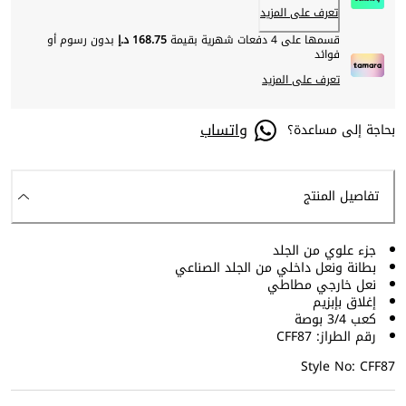
تعرف على المزيد
قسمها على 4 دفعات شهرية بقيمة
168.75 د.إ
بدون رسوم أو
فوائد
تعرف على المزيد
واتساب
بحاجة إلى مساعدة؟
تفاصيل المنتج
جزء علوي من الجلد
بطانة ونعل داخلي من الجلد الصناعي
نعل خارجي مطاطي
إغلاق بإبزيم
كعب 3/4 بوصة
رقم الطراز: CFF87
Style No: CFF87