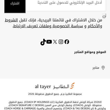
اشترك
من خلال الاشتراك في قائمتنا البريدية، فإنك تقبل
الشروط
والأحكام
و
سياسة الخصوصية وملفات تعريف الارتباط
.
الموقع ومواقع المتاجر
الكويت
United
Kuwait
الإمارات
متاجر
Arab
العربية
المتحدة
Emirates
مجموعة الطايرذ.م.م. جميع الحقوق محفوظة 2026
©2026 شركة كوتش لحفظ الحقوق الفكرية (COACH IP HOLDINGS LLC). جميع الحقوق
محفوظة. كوتش (COACH)، وشعار كوتش سي المميز (COACH SIGNATURE C DESIGN)،
وكوتش & تاج (COACH & TAG DESIGN)، وتصميم الحصان والعربة (COACH HORSE & CARRIAGE