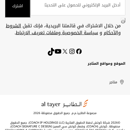
اشترك
من خلال الاشتراك في قائمتنا البريدية، فإنك تقبل
الشروط
والأحكام
و
سياسة الخصوصية وملفات تعريف الارتباط
.
الموقع ومواقع المتاجر
الكويت
United
Kuwait
الإمارات
متاجر
Arab
العربية
المتحدة
Emirates
مجموعة الطايرذ.م.م. جميع الحقوق محفوظة 2026
©2026 شركة كوتش لحفظ الحقوق الفكرية (COACH IP HOLDINGS LLC). جميع الحقوق
محفوظة. كوتش (COACH)، وشعار كوتش سي المميز (COACH SIGNATURE C DESIGN)،