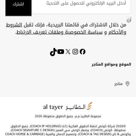
اشترك
من خلال الاشتراك في قائمتنا البريدية، فإنك تقبل
الشروط
والأحكام
و
سياسة الخصوصية وملفات تعريف الارتباط
.
الموقع ومواقع المتاجر
الكويت
United
Kuwait
الإمارات
متاجر
Arab
العربية
المتحدة
Emirates
مجموعة الطايرذ.م.م. جميع الحقوق محفوظة 2026
©2026 شركة كوتش لحفظ الحقوق الفكرية (COACH IP HOLDINGS LLC). جميع الحقوق
محفوظة. كوتش (COACH)، وشعار كوتش سي المميز (COACH SIGNATURE C DESIGN)،
وكوتش & تاج (COACH & TAG DESIGN)، وتصميم الحصان والعربة (COACH HORSE & CARRIAGE