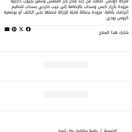
ماركة كوتش. صنعت من جلد فاخر بارز الملمس وتتميز بجيوب داخلية
مزودة بأزرار كبس وسحاب بالإضافة إلى جيب خارجي بسحاب لتنظيم
أغراضك بأناقة. مزودة بحمالة قابلة للإزالة لحملها على الكتف أو بوضعية
كروس بودي.
شارك هذا المنتج
/
الرئيسية
حقيبة ساتشيل روان كبيرة