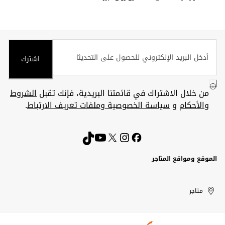
اشترك
من خلال الاشتراك في قائمتنا البريدية، فإنك تقبل
الشروط
والأحكام
و
سياسة الخصوصية وملفات تعريف الارتباط
.
الموقع ومواقع المتاجر
الكويت
United
Kuwait
الإمارات
متاجر
Arab
العربية
المتحدة
Emirates