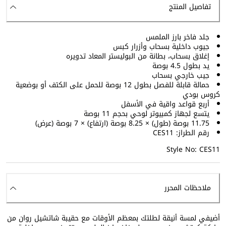
تفاصيل المنتج
جلد فاخر بارز الملمس
جيوب داخلية بسحاب وأزرار كبس
إغلاق بسحاب، بطانة من البوليستر المعاد تدويره
يد بطول 4.5 بوصة
جيب خارجي بسحاب
حمالة قابلة للفصل بطول 12 بوصة للحمل على الكتف أو بوضعية
كروس بودي
أربع قواعد واقية في الأسفل
يتسع لجهاز كمبيوتر لوحي بحجم 11 بوصة
11.75 بوصة (طول) × 8.25 بوصة (ارتفاع) × 7 بوصة (عرض)
رقم الطراز: CES11
Style No: CES11
ملاحظات المحرر
أضيفي لمسة أنيقة لطلتك بمعظم الأوقات مع حقيبة شاتشيل روان من