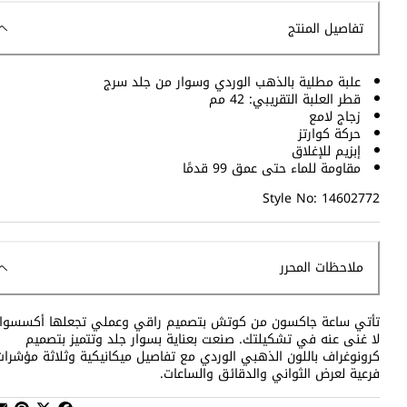
تفاصيل المنتج
علبة مطلية بالذهب الوردي وسوار من جلد سرج
قطر العلبة التقريبي: 42 مم
زجاج لامع
حركة كوارتز
إبزيم للإغلاق
مقاومة للماء حتى عمق 99 قدمًا
Style No: 14602772
ملاحظات المحرر
تأتي ساعة جاكسون من كوتش بتصميم راقي وعملي تجعلها أكسسوار
لا غنى عنه في تشكيلتك. صنعت بعناية بسوار جلد وتتميز بتصميم
كرونوغراف باللون الذهبي الوردي مع تفاصيل ميكانيكية وثلاثة مؤشرات
فرعية لعرض الثواني والدقائق والساعات.