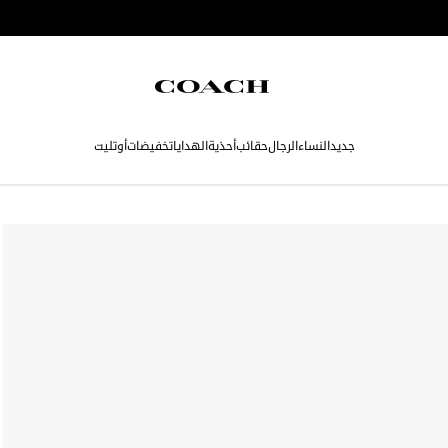
جديد
النساء
الرجال
حقائب
أحذية
الهدايا
تخفيضات
أوتليت