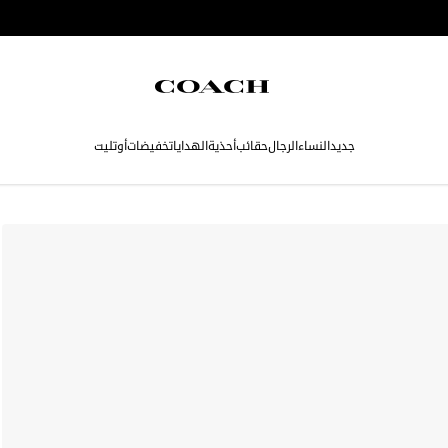
جديد
النساء
الرجال
حقائب
أحذية
الهدايا
تخفيضات
أوتليت