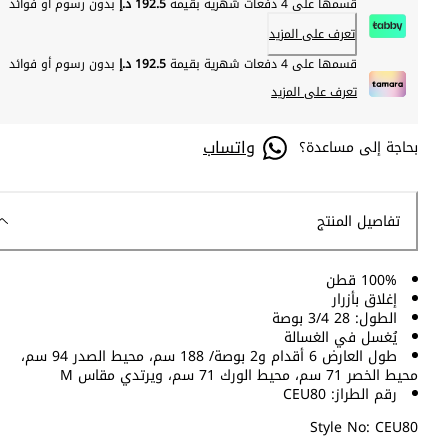
قسمها على 4 دفعات شهرية بقيمة
192.5 د.إ
بدون رسوم أو فوائد
تعرف على المزيد
قسمها على 4 دفعات شهرية بقيمة
192.5 د.إ
بدون رسوم أو فوائد
تعرف على المزيد
واتساب
بحاجة إلى مساعدة؟
تفاصيل المنتج
100% قطن
إغلاق بأزرار
الطول: 28 3/4 بوصة
يُغسل في الغسالة
طول العارض 6 أقدام و2 بوصة/ 188 سم، محيط الصدر 94 سم،
محيط الخصر 71 سم، محيط الورك 71 سم، ويرتدي مقاس M
رقم الطراز: CEU80
Style No: CEU80