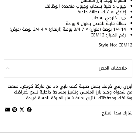
شمواه وجلد بارز الملمس
جيوب داخلية بسحاب وجيوب متعددة الوظائف
إغلاق بمشبك، بطانة جلدية
جيب خارجي بسحاب
حمالة قابلة للفصل بطول 9 بوصة
14 1/4 بوصة (طول) × 7 3/4 بوصة (ارتفاع) × 4 3/4 بوصة (عرض)
رقم الطراز: CEM12
Style No: CEM12
ملاحظات المحرر
أبرزي رقي ذوقك بحمل حقيبة كتف تابي 36 من ماركة كوتش. صنعت
من شمواه وجلد بارز الملمس وتتميز بمساحة داخلية تسع لأغراضك
وهاتفك ومحفظتك. تتزين بحلية شعار الماركة للمسة فريدة.
شارك هذا المنتج